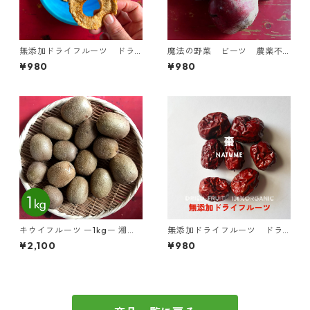
無添加ドライフルーツ ドラ
魔法の野菜 ビーツ 農薬不
イパイン 60g
使用 湘南産 ー約1kgー 規
¥980
¥980
格外
キウイフルーツ ー1kgー 湘南
無添加ドライフルーツ ドラ
産 「ヘイワード」
イナツメ 70g
¥2,100
¥980