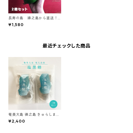
長寿の島 徳之島から直送！
青パパイヤ 2個セット<送料
¥1,580
無料>農薬・化学肥料不使用
最近チェックした商品
奄美大島 徳之島 きゅらしま黒
糖の塩黒糖 <熱中症予防 塩分
¥2,400
補充に>