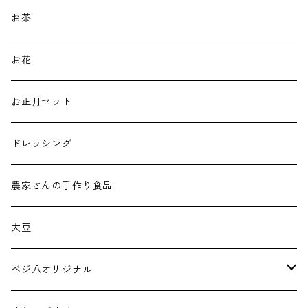
新米
お茶
古代米
お花
白米
お正月セット
ドレッシング
農家さんの手作り食品
大豆
ベジ八オリジナル