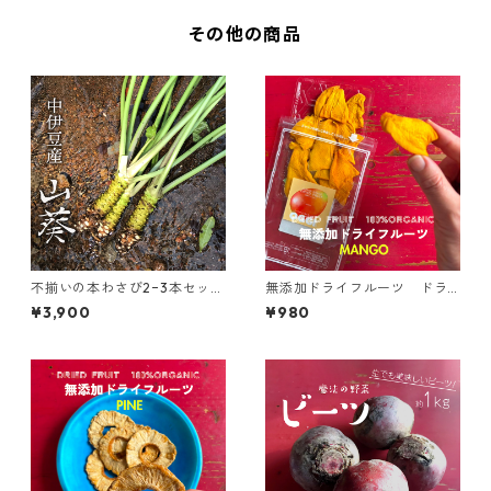
その他の商品
不揃いの本わさび2−3本セッ
無添加ドライフルーツ ドラ
ト！中伊豆 伊澤わさび園《 送
イマンゴー 50g
¥3,900
¥980
料無料》