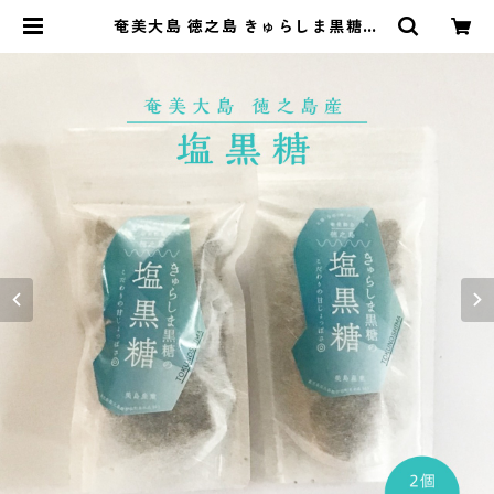
奄美大島 徳之島 きゅらしま黒糖の
塩黒糖 <熱中症予防 塩分補充に> |
湘南野菜 ーベジ八ー