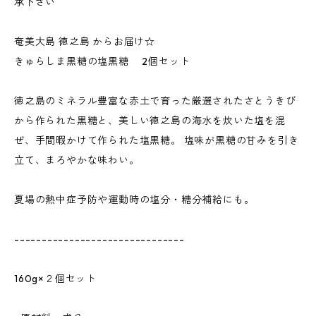
承下さい
奄美大島 徳之島 からお届け☆
きゅらしま黒糖の塩黒糖 2個セット
徳之島のミネラル豊富な赤土で育った厳選されたさとうきび
から作られた黒糖と、美しい徳之島の海水を炊いた塩を混
ぜ、手間暇かけて作られた塩黒糖。 塩味が黒糖の甘みを引き
立て、まろやかな味わい。
夏場の熱中症予防や運動時の塩分・糖分補給にも。
-------------------------------
160g×２個セット