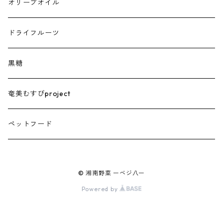
トマトジュース
オリーブオイル
ドライフルーツ
黒糖
奄美むすびproject
ペットフード
© 湘南野菜 ーベジ八ー
Powered by