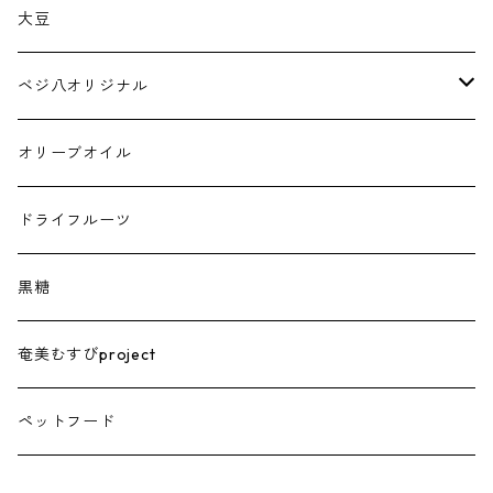
大豆
ベジ八オリジナル
トマトジュース
オリーブオイル
ドライフルーツ
黒糖
奄美むすびproject
ペットフード