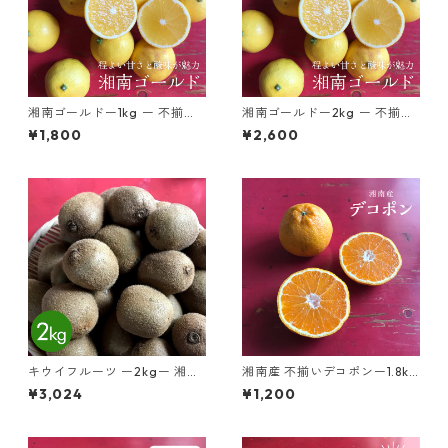
湘南ゴールドー1kg ー 不揃い
湘南ゴールドー2kg ー 不揃い
湘南生まれの新感覚オレン
湘南生まれの新感覚オレン
¥1,800
¥2,600
ジ 2026デビュー！
ジ 2026デビュー！
キウイフルーツ ー2kgー 湘南
湘南産 不揃いデコポンー1.8kg
産 「ヘイワード」
ー
¥3,024
¥1,200