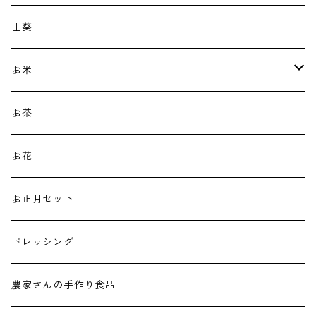
山葵
お米
新米
お茶
古代米
お花
白米
お正月セット
ドレッシング
農家さんの手作り食品