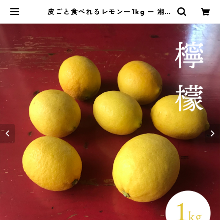
皮ごと食べれるレモンー1kg ー 湘南
産 | 湘南野菜 ーベジ八ー