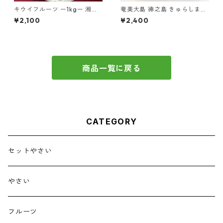
キウイフルーツ ー1kgー 湘南
奄美大島 徳之島 きゅらしま黒
産 「ヘイワード」
糖の塩黒糖 <熱中症予防 塩分
¥2,100
¥2,400
補充に>
商品一覧に戻る
CATEGORY
セットやさい
やさい
フルーツ