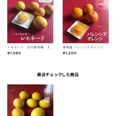
レモネード 幻の新柑橘 そ
湘南産 バレンシアオレンジ
のまま食べれる ー約1kgー
ー約1.8kgー
¥1,080
¥1,200
最近チェックした商品