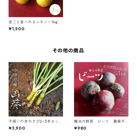
皮ごと食べれるレモンー1kg ー
湘南産
¥1,500
その他の商品
不揃いの本わさび2−3本セッ
魔法の野菜 ビーツ 農薬不
ト！中伊豆 伊澤わさび園《 送
使用 湘南産 ー約1kgー 規
¥3,900
¥980
料無料》
格外