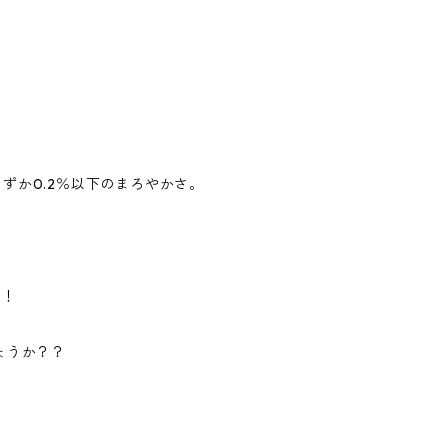
ずか0.2％以下のまろやかさ。
よ！
ょうか？？