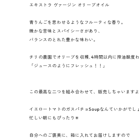
エキストラ ヴァージン オリーブオイル
青りんごを思わせるようなフルーティな香り。
微かな苦味とスパイシーさがあり、
バランスのとれた豊かな味わい。
チリの農園でオリーブを収穫､4時間以内に搾油酸度わ
「ジュースのようにフレッシュ！！」
この最高な二つを組み合わせて、販売しちゃいます
イエロートマトのガスパチョSoupなんていかがでし
忙しい朝にもぴったり✳︎
自分へのご褒美に、箱に入れてお届けしますので