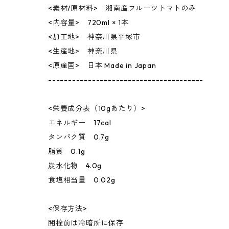
<素材/原材料> 湘南産フルーツトマトのみ
<内容量> 720ml × 1本
<加工地> 神奈川県平塚市
<生産地> 神奈川県
<原産国> 日本 Made in Japan
---------------------------------------
<栄養成分表（10gあたり）>
エネルギー 17cal
タンパク質 0.7g
脂質 0.1g
炭水化物 4.0g
食塩相当量 0.02g
<保存方法>
開栓前は冷暗所に保存