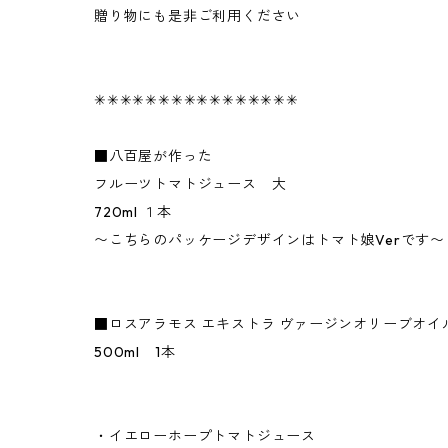
贈り物にも是非ご利用ください
✳︎✳︎✳︎✳︎✳︎✳︎✳︎✳︎✳︎✳︎✳︎✳︎✳︎✳︎✳︎✳︎
■八百屋が作った
フルーツトマトジュース 大
720ml １本
〜こちらのパッケージデザインはトマト娘Verです〜
■ロスアラモス エキストラ ヴァージンオリーブオイ
500ml 1本
・イエローホープトマトジュース