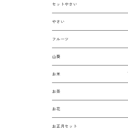
セットやさい
やさい
フルーツ
山葵
お米
新米
お茶
古代米
お花
白米
お正月セット