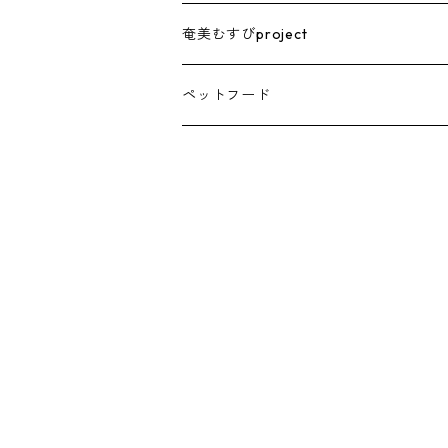
奄美むすびproject
ペットフード