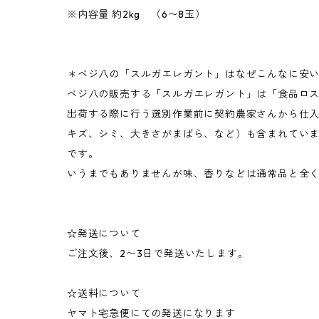
※内容量 約2kg （6〜8玉）
＊ベジ八の「スルガエレガント」はなぜこんなに安
ベジ八の販売する「スルガエレガント」は「食品ロ
出荷する際に行う選別作業前に契約農家さんから仕入
キズ、シミ、大きさがまばら、など）も含まれてい
です。
いうまでもありませんが味、香りなどは通常品と全
☆発送について
ご注文後、2〜3日で発送いたします。
☆送料について
ヤマト宅急便にての発送になります