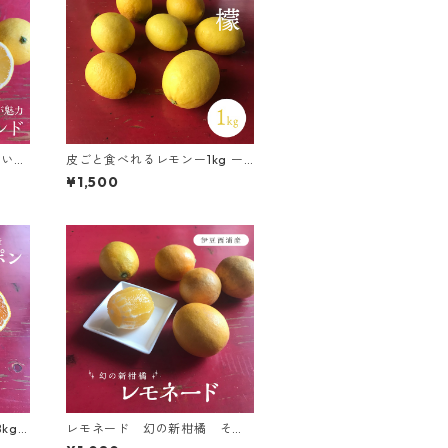
揃い
皮ごと食べれるレモンー1kg ー
ジ 2
湘南産
¥1,500
kg
レモネード 幻の新柑橘 その
まま食べれる ー約1kgー