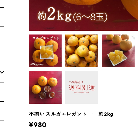
不揃い スルガエレガント ー 約2kg ー
¥980