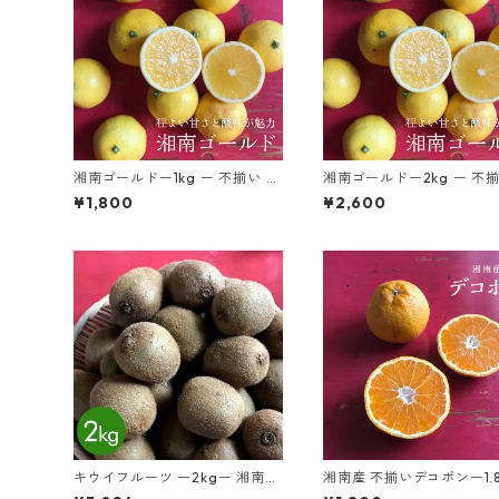
湘南ゴールドー1kg ー 不揃い 湘
湘南ゴールドー2kg ー 不
南生まれの新感覚オレンジ 20
湘南生まれの新感覚オレン
¥1,800
¥2,600
26デビュー！
026デビュー！
キウイフルーツ ー2kgー 湘南産
湘南産 不揃いデコポンー1.8
「ヘイワード」
ー