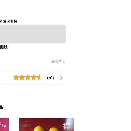
vailable
向け
通報する
(41)
品