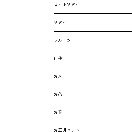
セットやさい
やさい
フルーツ
山葵
お米
新米
お茶
古代米
お花
白米
お正月セット