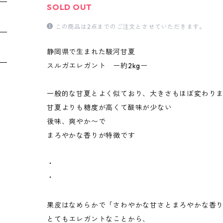
SOLD OUT
この商品は2点までのご注文とさせていただきます。
静岡県で生まれた駿河甘夏
スルガエレガント ー約2kgー
一般的な甘夏とよく似ており、大きさもほぼ変わり
甘夏よりも糖度が高くて酸味が少ない
後味、爽やか〜で
まろやかな香りが特徴です
・
・
果皮はなめらかで「さわやかな甘さとまろやかな香
とてもエレガントなことから、