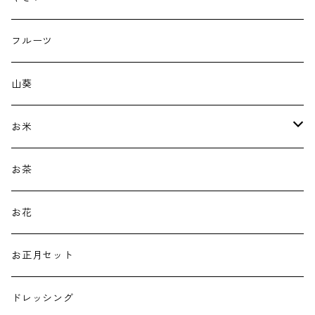
フルーツ
山葵
お米
新米
お茶
古代米
お花
白米
お正月セット
ドレッシング