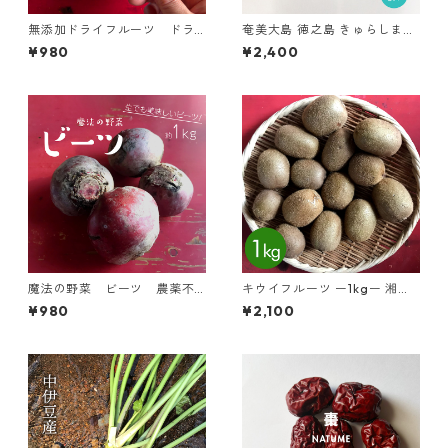
無添加ドライフルーツ ドラ
奄美大島 徳之島 きゅらしま黒
イパイン 60g
糖の塩黒糖 <熱中症予防 塩分
¥980
¥2,400
補充に>
魔法の野菜 ビーツ 農薬不
キウイフルーツ ー1kgー 湘南
使用 湘南産 ー約1kgー 規
産 「ヘイワード」
¥980
¥2,100
格外