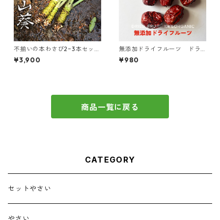
不揃いの本わさび2−3本セッ
無添加ドライフルーツ ドラ
ト！中伊豆 伊澤わさび園《 送
イナツメ 70g
¥3,900
¥980
料無料》
商品一覧に戻る
CATEGORY
セットやさい
やさい