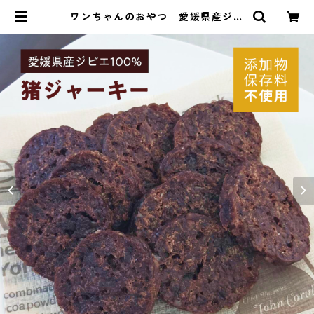
ワンちゃんのおやつ 愛媛県産ジビ
エ100% 猪ジャーキー 食品添加物
ゼロ ドックフード | 湘南野菜 ーベ
ジ八ー