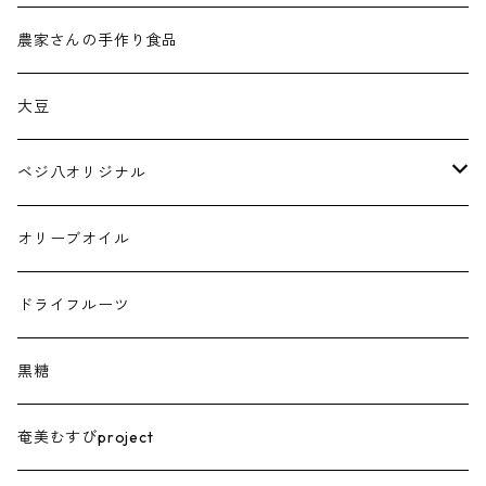
農家さんの手作り食品
大豆
ベジ八オリジナル
トマトジュース
オリーブオイル
ドライフルーツ
黒糖
奄美むすびproject