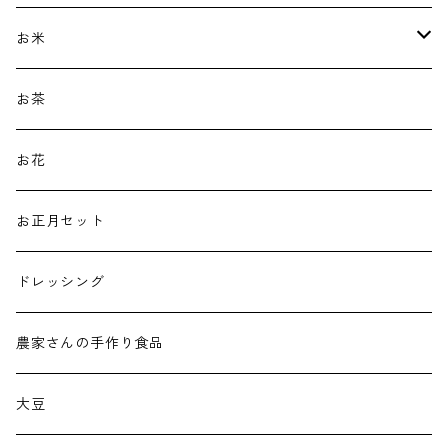
お米
新米
お茶
古代米
お花
白米
お正月セット
ドレッシング
農家さんの手作り食品
大豆