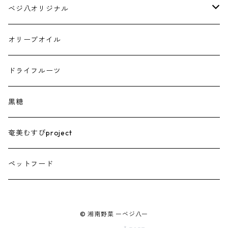
ベジ八オリジナル
トマトジュース
オリーブオイル
ドライフルーツ
黒糖
奄美むすびproject
ペットフード
© 湘南野菜 ーベジ八ー